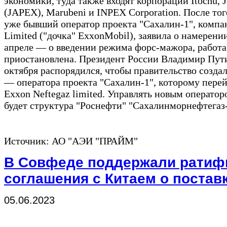
экономики, туда также входят корпорации Itochu, J
(JAPEX), Marubeni и INPEX Corporation. После того
уже бывший оператор проекта "Сахалин-1", компа
Limited ("дочка" ExxonMobil), заявила о намерении
апреле — о введении режима форс-мажора, работа
приостановлена. Президент России Владимир Пути
октября распорядился, чтобы правительство созда
— оператора проекта "Сахалин-1", которому перей
Exxon Neftegaz limited. Управлять новым операто
будет структура "Роснефти" "Сахалинморнефтега
Источник: АО "АЭИ "ПРАЙМ"
В Совфеде поддержали ратиф
соглашения с Китаем о поставк
05.06.2023